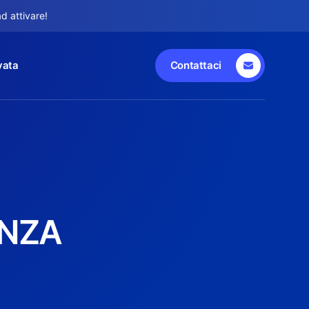
d attivare!
vata
Contattaci
ENZA