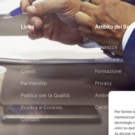
Links
Ambito dei Serv
Home
Sicurezza
Azienda
Alimentare
Clienti
Formazione
Partnership
Privacy
Politica per la Qualità
Ambiente
Privacy e Cookies
Certificazione
Per fornire 
memorizzare 
Contatti
tecnologie c
unici su que
su alcune ca