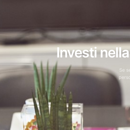
Investi nell
Se se
perso