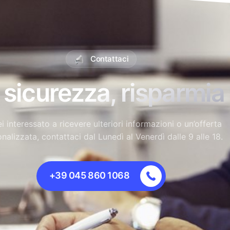
Contattaci
a sicurezza, risparmia 
i interessato a ricevere ulteriori informazioni o un’offerta
nalizzata, contattaci dal Lunedì al Venerdì dalle 9 alle 18.
+39 045 860 1068