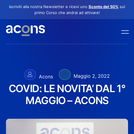
Iscriviti alla nostra Newsletter e ricevi uno
Sconto del 50%
sul
primo Corso che andrai ad attivare!
Maggio 2, 2022
Acons
COVID: LE NOVITA’ DAL 1°
MAGGIO – ACONS