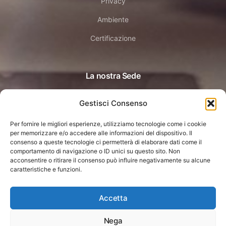
Privacy
Ambiente
Certificazione
La nostra Sede
Gestisci Consenso
Dossobuono (Verona)
Via Staffali 44 H
Per fornire le migliori esperienze, utilizziamo tecnologie come i cookie
per memorizzare e/o accedere alle informazioni del dispositivo. Il
consenso a queste tecnologie ci permetterà di elaborare dati come il
comportamento di navigazione o ID unici su questo sito. Non
acconsentire o ritirare il consenso può influire negativamente su alcune
caratteristiche e funzioni.
Accetta
© Copyright 2026 Acons srl Unipersonale ®
Nega
Via Staffali, 44/H 37062, Dossobuono di Villafranca (VR) | PI: