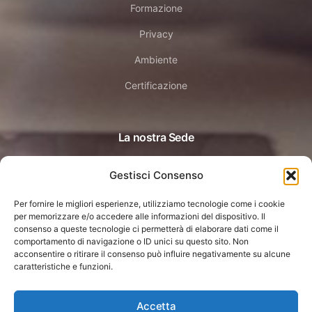
Formazione
Privacy
Ambiente
Certificazione
La nostra Sede
Gestisci Consenso
Dossobuono (Verona)
Via Staffali 44 H
Per fornire le migliori esperienze, utilizziamo tecnologie come i cookie
per memorizzare e/o accedere alle informazioni del dispositivo. Il
consenso a queste tecnologie ci permetterà di elaborare dati come il
comportamento di navigazione o ID unici su questo sito. Non
acconsentire o ritirare il consenso può influire negativamente su alcune
caratteristiche e funzioni.
Accetta