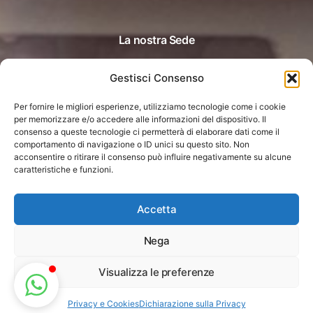
La nostra Sede
Gestisci Consenso
Dossobuono (Verona)
Via Staffali 44 H
Per fornire le migliori esperienze, utilizziamo tecnologie come i cookie
per memorizzare e/o accedere alle informazioni del dispositivo. Il
consenso a queste tecnologie ci permetterà di elaborare dati come il
comportamento di navigazione o ID unici su questo sito. Non
acconsentire o ritirare il consenso può influire negativamente su alcune
caratteristiche e funzioni.
Accetta
© Copyright 2026 Acons srl Unipersonale ®
Nega
Via Staffali, 44/H 37062, Dossobuono di Villafranca (VR) | PI:
03837580236 | info@acons.it
Visualizza le preferenze
Privacy e Cookies
Dichiarazione sulla Privacy