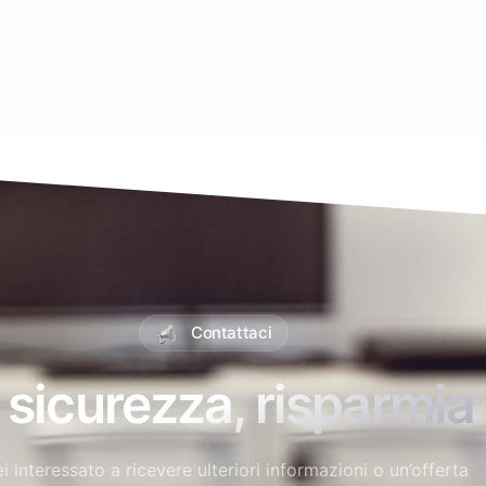
Contattaci
a sicurezza, risparmia 
i interessato a ricevere ulteriori informazioni o un’offerta