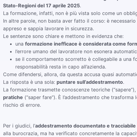
Stato-Regioni del 17 aprile 2025
.
La formazione, infatti, non è più vista solo come un ob
In altre parole, non basta aver fatto il corso: è necessari
appreso e sappia lavorare in sicurezza.
Le sentenze sono chiare e mettono in evidenza che:
una
formazione inefficace è considerata come fo
l’errore umano del lavoratore non esonera automatica
se il comportamento scorretto è collegabile a una f
responsabilità resta in capo all’azienda.
Come difendersi, allora, da questa accusa quasi automati
La risposta è una sola:
puntare sull’addestramento
.
La formazione trasmette conoscenze teoriche (“sapere”),
pratiche
(“saper fare”). È l’addestramento che trasforma l
rischio di errore.
Per i giudici, l’
addestramento documentato e tracciabile
alla burocrazia, ma ha verificato concretamente la capacit