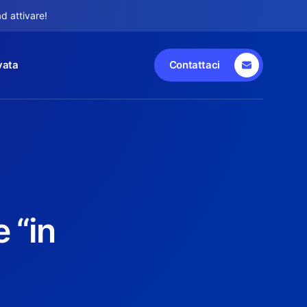
d attivare!
vata
Contattaci
 “in