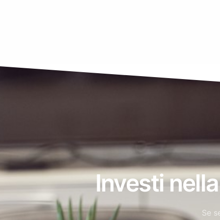
Investi nell
Se se