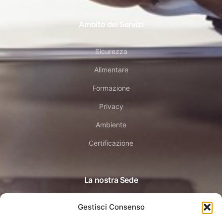
Ambito dei Servizi
Sicurezza
Alimentare
Formazione
Privacy
Ambiente
Certificazione
La nostra Sede
Gestisci Consenso
Dossobuono (Verona)
Via Staffali 44 H