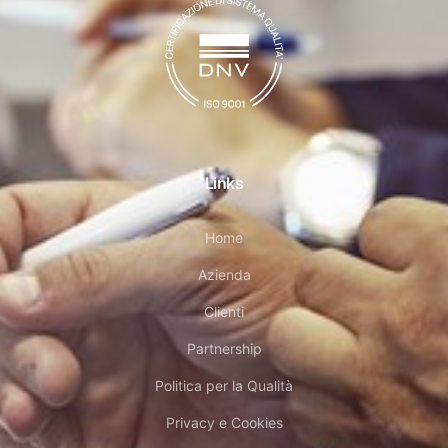
Links
Home
Azienda
Clienti
Partnership
Politica per la Qualità
Privacy e Cookies